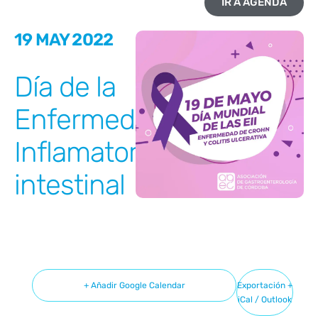
IR A AGENDA
19 MAY 2022
Día de la
Enfermedad
Inflamatorio
intestinal
+ Añadir Google Calendar
Exportación +
iCal / Outlook