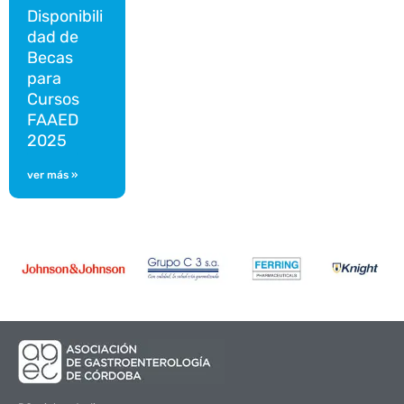
Disponibili
dad de
Becas
para
Cursos
FAAED
2025
ver más »